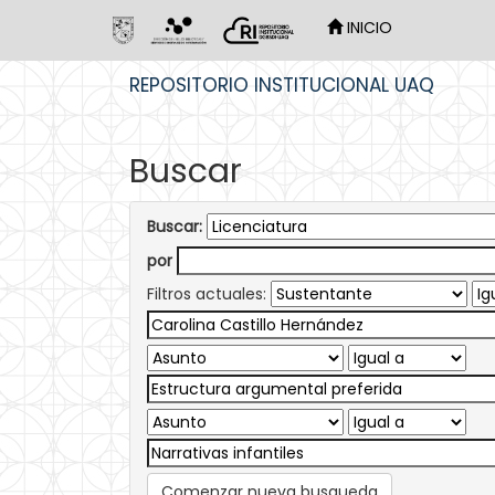
INICIO
Skip
REPOSITORIO INSTITUCIONAL UAQ
navigation
Buscar
Buscar:
por
Filtros actuales:
Comenzar nueva busqueda