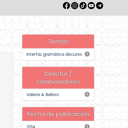
Temas
Interfaz gramática discurso
1
Director /
colaboradores
Valeria A. Belloro
1
Fecha de publicación
2014
1