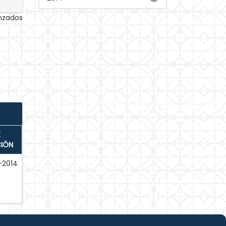
anzados
E
CIÓN
l-2014