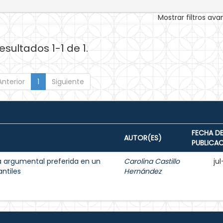
Mostrar filtros av
esultados 1-1 de 1.
Anterior
1
Siguiente
FECHA D
AUTOR(ES)
PUBLICA
a argumental preferida en un
Carolina Castillo
ju
antiles
Hernández