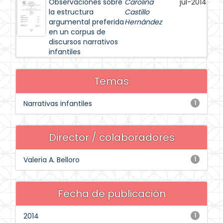
Observaciones sobre
Carolina
jul-2014
la estructura
Castillo
argumental preferida
Hernández
en un corpus de
discursos narrativos
infantiles
Temas
Narrativas infantiles
1
Director / colaboradores
Valeria A. Belloro
1
Fecha de publicación
2014
1