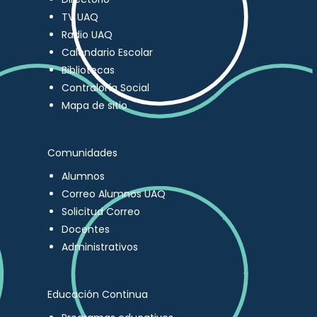
TV UAQ
Radio UAQ
Calendario Escolar
Bibliotecas
Contraloría Social
Mapa de sitio
Comunidades
Alumnos
Correo Alumnos UAQ
Solicitud Correo
Docentes
Administrativos
Educación Continua