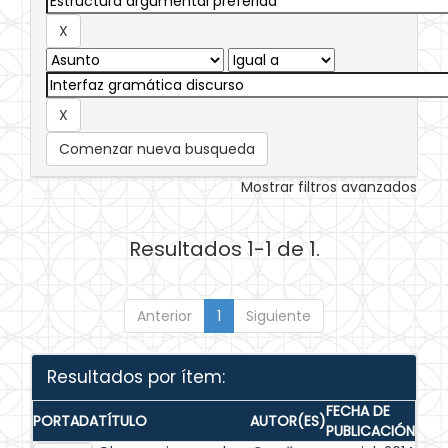
Comenzar nueva busqueda
Mostrar filtros avanzados
Resultados 1-1 de 1.
Anterior
1
Siguiente
Resultados por ítem:
FECHA DE
PORTADA
TÍTULO
AUTOR(ES)
PUBLICACIÓN