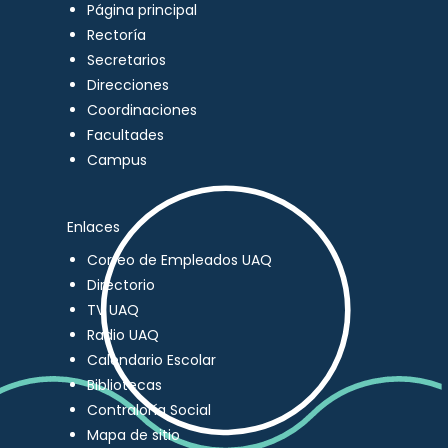
Página principal
Rectoría
Secretarios
Direcciones
Coordinaciones
Facultades
Campus
Enlaces
Correo de Empleados UAQ
Directorio
TV UAQ
Radio UAQ
Calendario Escolar
Bibliotecas
Contraloría Social
Mapa de sitio