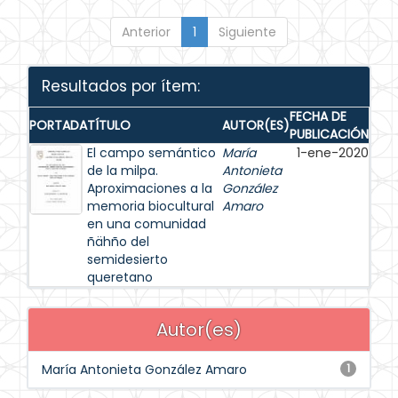
Anterior
1
Siguiente
Resultados por ítem:
FECHA DE
PORTADA
TÍTULO
AUTOR(ES)
PUBLICACIÓN
El campo semántico
María
1-ene-2020
de la milpa.
Antonieta
Aproximaciones a la
González
memoria biocultural
Amaro
en una comunidad
ñähño del
semidesierto
queretano
Autor(es)
María Antonieta González Amaro
1