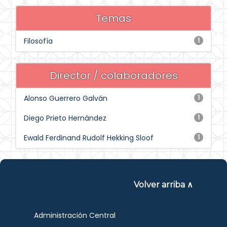
Temas
Filosofía
1
Director / colaboradores
Alonso Guerrero Galván
1
Diego Prieto Hernández
1
Ewald Ferdinand Rudolf Hekking Sloof
1
Volver arriba ∧
Administración Central