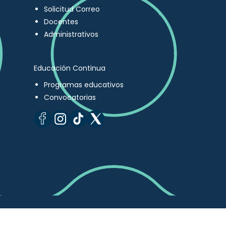
Solicitud Correo
Docentes
Administrativos
Educación Continua
Programas educativos
Convocatorias