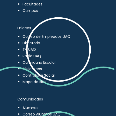
Facultades
Campus
Enlaces
Correo de Empleados UAQ
Directorio
TV UAQ
Radio UAQ
Calendario Escolar
Bibliotecas
Contraloría Social
Mapa de sitio
Comunidades
Alumnos
Correo Alumnos UAQ