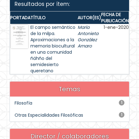
Resultados por ítem:
FECHA DE
PORTADA
TÍTULO
AUTOR(ES)
PUBLICACIÓN
El campo semántico
María
1-ene-2020
de la milpa.
Antonieta
Aproximaciones a la
González
memoria biocultural
Amaro
en una comunidad
ñähño del
semidesierto
queretano
Temas
Filosofía
1
Otras Especialidades Filosóficas
1
Director / colaboradores