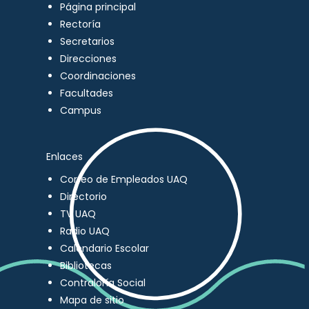
Página principal
Rectoría
Secretarios
Direcciones
Coordinaciones
Facultades
Campus
Enlaces
Correo de Empleados UAQ
Directorio
TV UAQ
Radio UAQ
Calendario Escolar
Bibliotecas
Contraloría Social
Mapa de sitio