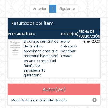
Anterior
1
Siguiente
Resultados por ítem:
FECHA DE
PORTADA
TÍTULO
AUTOR(ES)
PUBLICACIÓN
El campo semántico
María
1-ene-2020
de la milpa.
Antonieta
Aproximaciones a la
González
memoria biocultural
Amaro
en una comunidad
ñähño del
semidesierto
queretano
Autor(es)
María Antonieta González Amaro
1