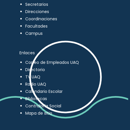
Secretarios
Direcciones
Coordinaciones
Facultades
Campus
Enlaces
Correo de Empleados UAQ
Directorio
TV UAQ
Radio UAQ
Calendario Escolar
Bibliotecas
Contraloría Social
Mapa de sitio