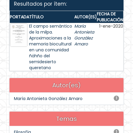
Resultados por ítem:
FECHA DE
PORTADA
TÍTULO
AUTOR(ES)
PUBLICACIÓN
El campo semántico
María
1-ene-2020
de la milpa.
Antonieta
Aproximaciones a la
González
memoria biocultural
Amaro
en una comunidad
ñähño del
semidesierto
queretano
Autor(es)
María Antonieta González Amaro
1
Temas
Filosofía
1