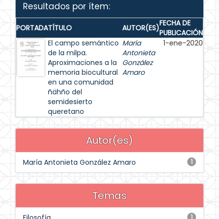
Resultados por ítem:
FECHA DE
PORTADA
TÍTULO
AUTOR(ES)
PUBLICACIÓN
El campo semántico
María
1-ene-2020
de la milpa.
Antonieta
Aproximaciones a la
González
memoria biocultural
Amaro
en una comunidad
ñähño del
semidesierto
queretano
Autor(es)
María Antonieta González Amaro
1
Temas
Filosofía
1