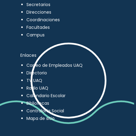
Secretarios
Direcciones
Coordinaciones
Facultades
Campus
Enlaces
Correo de Empleados UAQ
Directorio
TV UAQ
Radio UAQ
Calendario Escolar
Bibliotecas
Contraloría Social
Mapa de sitio