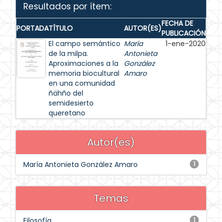
Resultados por ítem:
FECHA DE
PORTADA
TÍTULO
AUTOR(ES)
PUBLICACIÓN
El campo semántico
María
1-ene-2020
de la milpa.
Antonieta
Aproximaciones a la
González
memoria biocultural
Amaro
en una comunidad
ñähño del
semidesierto
queretano
Autor(es)
María Antonieta González Amaro
1
Temas
Filosofía
1