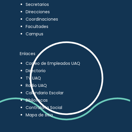
Secretarios
Direcciones
Coordinaciones
Facultades
Campus
Enlaces
Correo de Empleados UAQ
Directorio
TV UAQ
Radio UAQ
Calendario Escolar
Bibliotecas
Contraloría Social
Mapa de sitio