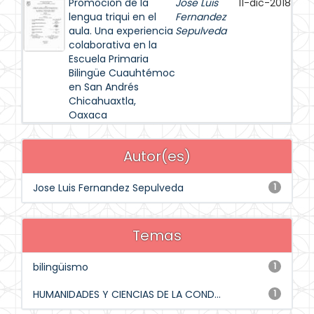
Promoción de la
Jose Luis
11-dic-2018
lengua triqui en el
Fernandez
aula. Una experiencia
Sepulveda
colaborativa en la
Escuela Primaria
Bilingüe Cuauhtémoc
en San Andrés
Chicahuaxtla,
Oaxaca
Autor(es)
Jose Luis Fernandez Sepulveda
1
Temas
bilingüismo
1
HUMANIDADES Y CIENCIAS DE LA COND...
1