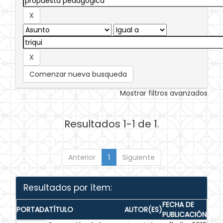
Comenzar nueva busqueda
Mostrar filtros avanzados
Resultados 1-1 de 1.
Anterior
1
Siguiente
Resultados por ítem:
FECHA DE
PORTADA
TÍTULO
AUTOR(ES)
PUBLICACIÓN