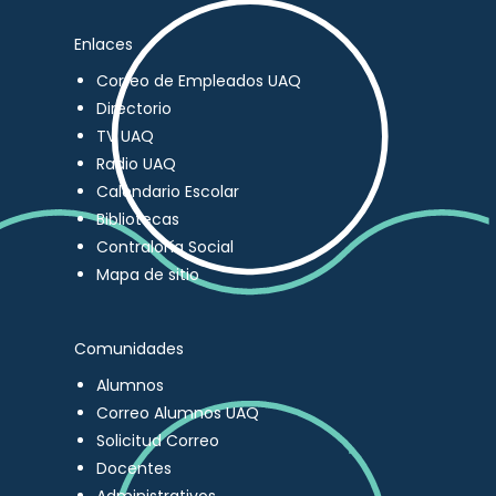
Enlaces
Correo de Empleados UAQ
Directorio
TV UAQ
Radio UAQ
Calendario Escolar
Bibliotecas
Contraloría Social
Mapa de sitio
Comunidades
Alumnos
Correo Alumnos UAQ
Solicitud Correo
Docentes