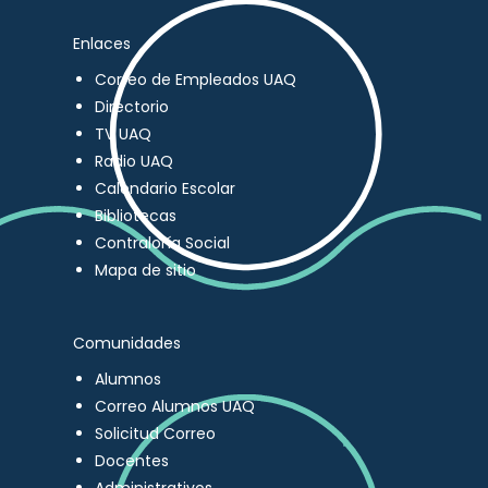
Enlaces
Correo de Empleados UAQ
Directorio
TV UAQ
Radio UAQ
Calendario Escolar
Bibliotecas
Contraloría Social
Mapa de sitio
Comunidades
Alumnos
Correo Alumnos UAQ
Solicitud Correo
Docentes