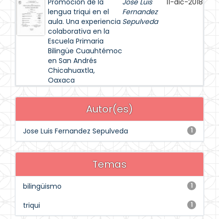
Promoción de la
Jose Luis
11-dic-2018
lengua triqui en el
Fernandez
aula. Una experiencia
Sepulveda
colaborativa en la
Escuela Primaria
Bilingüe Cuauhtémoc
en San Andrés
Chicahuaxtla,
Oaxaca
Autor(es)
Jose Luis Fernandez Sepulveda
1
Temas
bilingüismo
1
triqui
1