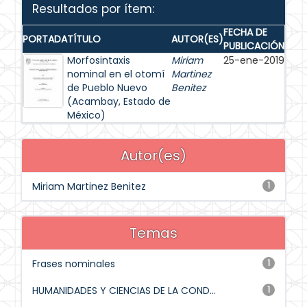
Resultados por ítem:
FECHA DE
PORTADA
TÍTULO
AUTOR(ES)
PUBLICACIÓN
Morfosintaxis
Miriam
25-ene-2019
nominal en el otomí
Martinez
de Pueblo Nuevo
Benitez
(Acambay, Estado de
México)
Autor(es)
Miriam Martinez Benitez
1
Temas
Frases nominales
1
HUMANIDADES Y CIENCIAS DE LA COND...
1