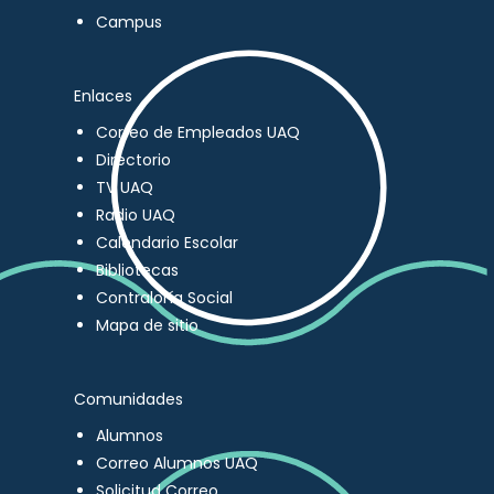
Campus
Enlaces
Correo de Empleados UAQ
Directorio
TV UAQ
Radio UAQ
Calendario Escolar
Bibliotecas
Contraloría Social
Mapa de sitio
Comunidades
Alumnos
Correo Alumnos UAQ
Solicitud Correo