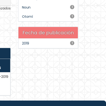
Noun
1
anzados
Otomí
1
Fecha de publicación
2019
1
N
-2019