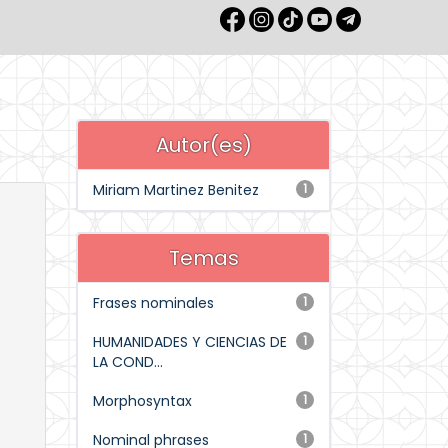
Autor(es)
Miriam Martinez Benitez
1
Temas
Frases nominales
1
HUMANIDADES Y CIENCIAS DE
1
LA COND...
Morphosyntax
1
Nominal phrases
1