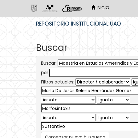
INICIO
Skip
REPOSITORIO INSTITUCIONAL UAQ
navigation
Buscar
Buscar:
por
Filtros actuales:
Comenzar nueva busqueda