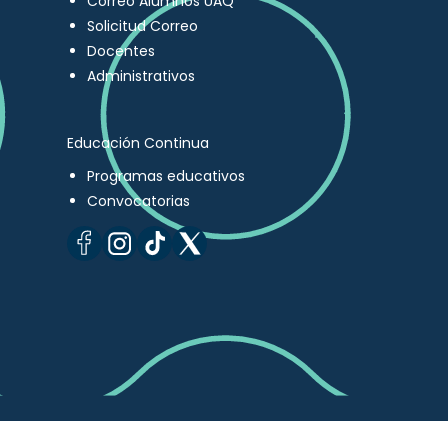
Correo Alumnos UAQ
Solicitud Correo
Docentes
Administrativos
Educación Continua
Programas educativos
Convocatorias