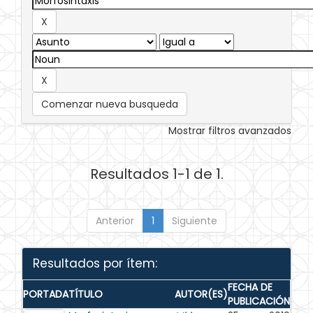
Comenzar nueva busqueda
Mostrar filtros avanzados
Resultados 1-1 de 1.
Anterior
1
Siguiente
Resultados por ítem:
FECHA DE
PORTADA
TÍTULO
AUTOR(ES)
PUBLICACIÓN