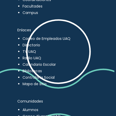
Facultades
Campus
Enlaces
Correo de Empleados UAQ
Directorio
TV UAQ
Radio UAQ
Calendario Escolar
Bibliotecas
Contraloría Social
Mapa de sitio
Comunidades
Alumnos