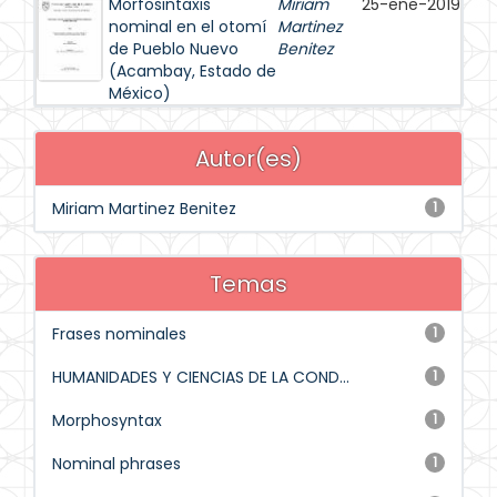
Morfosintaxis
Miriam
25-ene-2019
nominal en el otomí
Martinez
de Pueblo Nuevo
Benitez
(Acambay, Estado de
México)
Autor(es)
Miriam Martinez Benitez
1
Temas
Frases nominales
1
HUMANIDADES Y CIENCIAS DE LA COND...
1
Morphosyntax
1
Nominal phrases
1