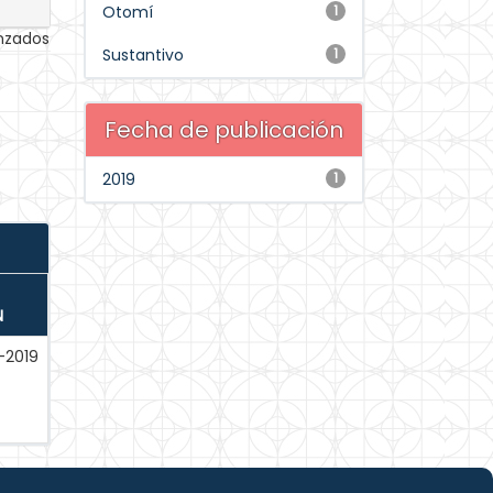
Otomí
1
anzados
Sustantivo
1
Fecha de publicación
2019
1
N
-2019