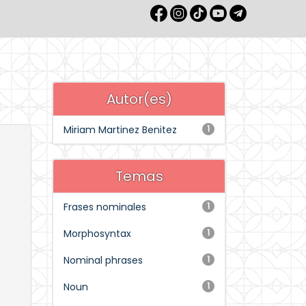
Autor(es)
Miriam Martinez Benitez
1
Temas
Frases nominales
1
Morphosyntax
1
Nominal phrases
1
Noun
1