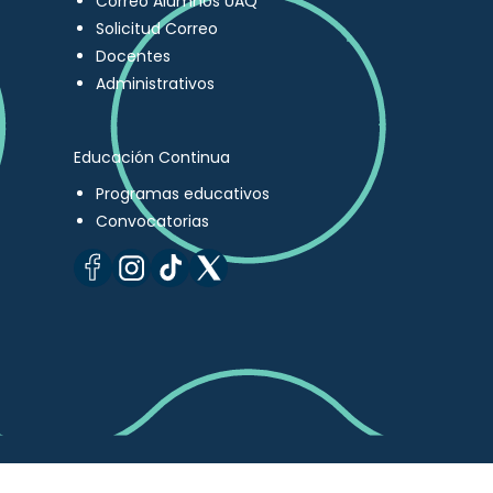
Correo Alumnos UAQ
Solicitud Correo
Docentes
Administrativos
Educación Continua
Programas educativos
Convocatorias