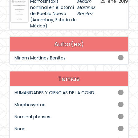
Morfosintaxis
Miriam
25-ene-2019
nominal en el otomí
Martinez
de Pueblo Nuevo
Benitez
(Acambay, Estado de
México)
Autor(es)
Miriam Martinez Benitez
1
Temas
HUMANIDADES Y CIENCIAS DE LA COND...
1
Morphosyntax
1
Nominal phrases
1
Noun
1