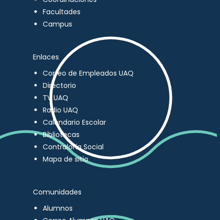
Facultades
Campus
Enlaces
Correo de Empleados UAQ
Directorio
TV UAQ
Radio UAQ
Calendario Escolar
Bibliotecas
Contraloría Social
Mapa de sitio
Comunidades
Alumnos