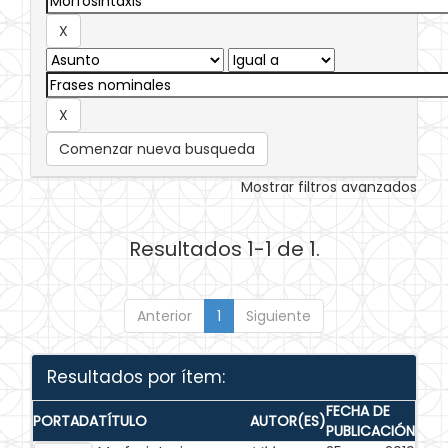
Comenzar nueva busqueda
Mostrar filtros avanzados
Resultados 1-1 de 1.
Anterior
1
Siguiente
Resultados por ítem:
FECHA DE
PORTADA
TÍTULO
AUTOR(ES)
PUBLICACIÓN