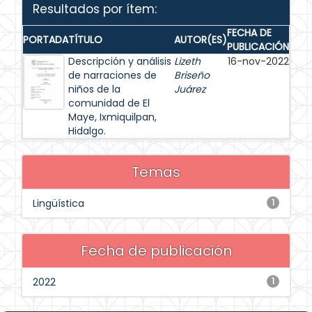
Resultados por ítem:
FECHA DE
PORTADA
TÍTULO
AUTOR(ES)
PUBLICACIÓN
Descripción y análisis
Lizeth
16-nov-2022
de narraciones de
Briseño
niños de la
Juárez
comunidad de El
Maye, Ixmiquilpan,
Hidalgo.
Temas
Lingüística
1
Fecha de publicación
2022
1