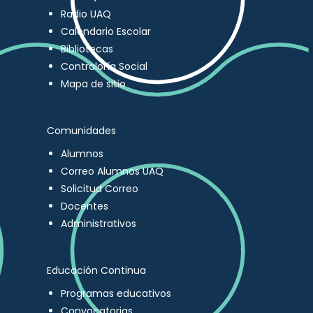
Radio UAQ
Calendario Escolar
Bibliotecas
Contraloría Social
Mapa de sitio
Comunidades
Alumnos
Correo Alumnos UAQ
Solicitud Correo
Docentes
Administrativos
Educación Continua
Programas educativos
Convocatorias