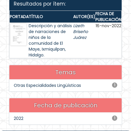
Resultados por ítem:
FECHA DE
PORTADA
TÍTULO
AUTOR(ES)
PUBLICACIÓN
Descripción y análisis
Lizeth
16-nov-2022
de narraciones de
Briseño
niños de la
Juárez
comunidad de El
Maye, Ixmiquilpan,
Hidalgo.
Temas
Otras Especialidades Lingüísticas
1
Fecha de publicación
2022
1