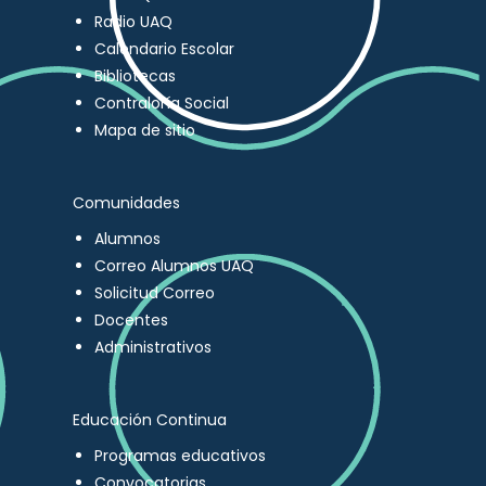
Radio UAQ
Calendario Escolar
Bibliotecas
Contraloría Social
Mapa de sitio
Comunidades
Alumnos
Correo Alumnos UAQ
Solicitud Correo
Docentes
Administrativos
Educación Continua
Programas educativos
Convocatorias