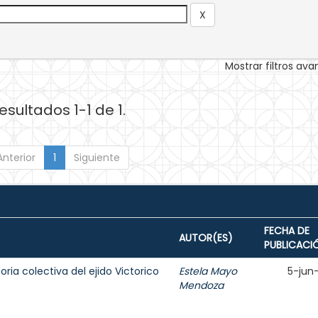
Mostrar filtros av
esultados 1-1 de 1.
Anterior
1
Siguiente
FECHA DE
AUTOR(ES)
PUBLICACI
oria colectiva del ejido Victorico
Estela Mayo
5-jun
Mendoza