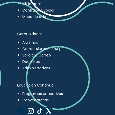
Bibliotecas
Contraloría Social
Mapa de sitio
Comunidades
Alumnos
Correo Alumnos UAQ
Solicitud Correo
Docentes
Administrativos
Educación Continua
Programas educativos
Convocatorias