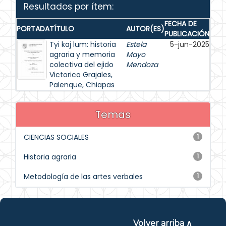
Resultados por ítem:
FECHA DE
PORTADA
TÍTULO
AUTOR(ES)
PUBLICACIÓN
Tyi kaj lum: historia
Estela
5-jun-2025
agraria y memoria
Mayo
colectiva del ejido
Mendoza
Victorico Grajales,
Palenque, Chiapas
Temas
CIENCIAS SOCIALES
1
Historia agraria
1
Metodología de las artes verbales
1
Volver arriba ∧