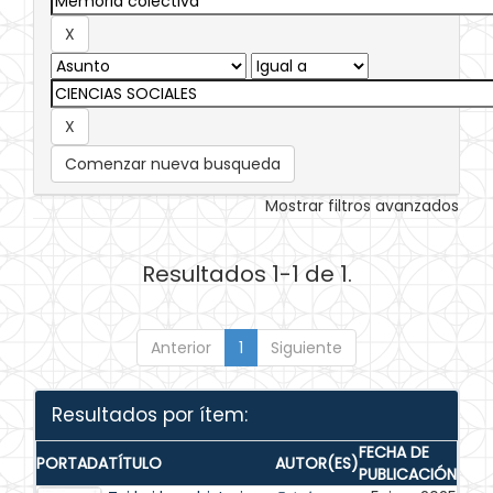
Comenzar nueva busqueda
Mostrar filtros avanzados
Resultados 1-1 de 1.
Anterior
1
Siguiente
Resultados por ítem:
FECHA DE
PORTADA
TÍTULO
AUTOR(ES)
PUBLICACIÓN