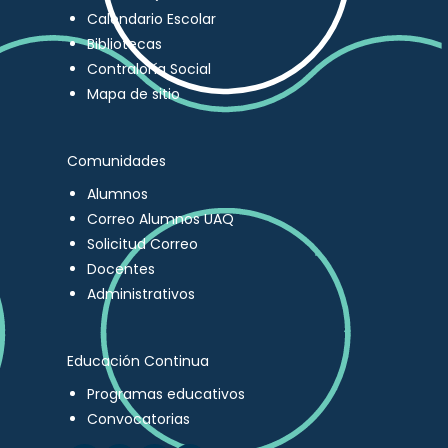
Calendario Escolar
Bibliotecas
Contraloría Social
Mapa de sitio
Comunidades
Alumnos
Correo Alumnos UAQ
Solicitud Correo
Docentes
Administrativos
Educación Continua
Programas educativos
Convocatorias