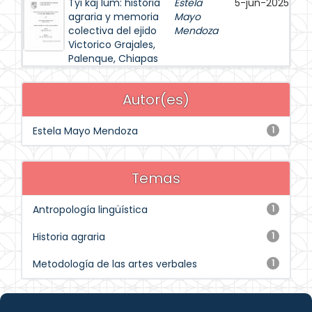
Tyi kaj lum: historia
Estela
5-jun-2025
agraria y memoria
Mayo
colectiva del ejido
Mendoza
Victorico Grajales,
Palenque, Chiapas
Autor(es)
Estela Mayo Mendoza
1
Temas
Antropología lingüística
1
Historia agraria
1
Metodología de las artes verbales
1