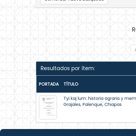
R
Resultados por ítem:
PORTADA
TÍTULO
Tyi kaj lum: historia agraria y mem
Grajales, Palenque, Chiapas