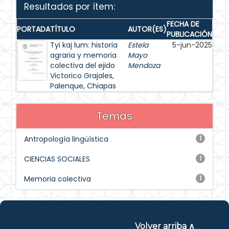
Resultados por ítem:
FECHA DE
PORTADA
TÍTULO
AUTOR(ES)
PUBLICACIÓN
Tyi kaj lum: historia
Estela
5-jun-2025
agraria y memoria
Mayo
colectiva del ejido
Mendoza
Victorico Grajales,
Palenque, Chiapas
Temas
Antropología lingüística
1
CIENCIAS SOCIALES
1
Memoria colectiva
1
Volver arriba ∧