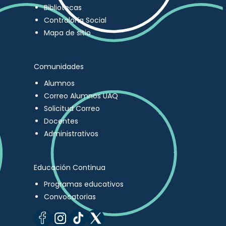
Bibliotecas
Contraloría Social
Mapa de sitio
Comunidades
Alumnos
Correo Alumnos UAQ
Solicitud Correo
Docentes
Administrativos
Educación Continua
Programas educativos
Convocatorias