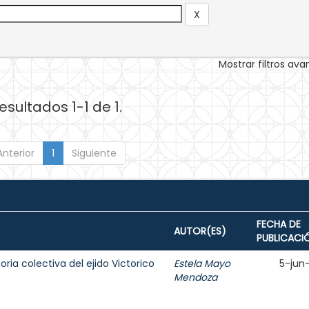
Mostrar filtros av
esultados 1-1 de 1.
Anterior
1
Siguiente
FECHA DE
AUTOR(ES)
PUBLICACI
oria colectiva del ejido Victorico
Estela Mayo
5-jun
Mendoza