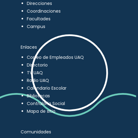
Direcciones
Coordinaciones
Facultades
Campus
Enlaces
Correo de Empleados UAQ
Directorio
TV UAQ
Radio UAQ
Calendario Escolar
Bibliotecas
Contraloría Social
Mapa de sitio
Comunidades