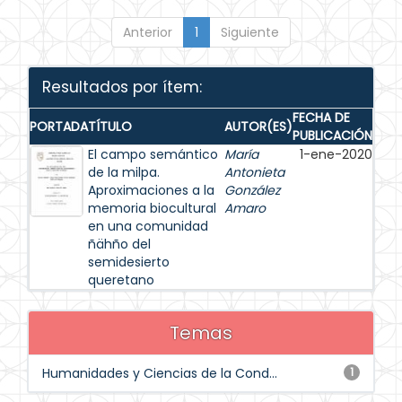
Anterior
1
Siguiente
Resultados por ítem:
FECHA DE
PORTADA
TÍTULO
AUTOR(ES)
PUBLICACIÓN
El campo semántico
María
1-ene-2020
de la milpa.
Antonieta
Aproximaciones a la
González
memoria biocultural
Amaro
en una comunidad
ñähño del
semidesierto
queretano
Temas
Humanidades y Ciencias de la Cond...
1