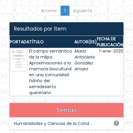
Anterior
1
Siguiente
Resultados por ítem:
FECHA DE
PORTADA
TÍTULO
AUTOR(ES)
PUBLICACIÓN
El campo semántico
María
1-ene-2020
de la milpa.
Antonieta
Aproximaciones a la
González
memoria biocultural
Amaro
en una comunidad
ñähño del
semidesierto
queretano
Temas
Humanidades y Ciencias de la Cond...
1