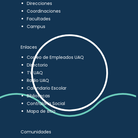
Direcciones
Coordinaciones
Facultades
Campus
Enlaces
Correo de Empleados UAQ
Directorio
TV UAQ
Radio UAQ
Calendario Escolar
Bibliotecas
Contraloría Social
Mapa de sitio
Comunidades