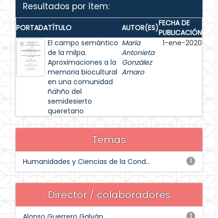
Resultados por ítem:
FECHA DE
PORTADA
TÍTULO
AUTOR(ES)
PUBLICACIÓN
El campo semántico
María
1-ene-2020
de la milpa.
Antonieta
Aproximaciones a la
González
memoria biocultural
Amaro
en una comunidad
ñähño del
semidesierto
queretano
Temas
Humanidades y Ciencias de la Cond...
1
Director / colaboradores
Alonso Guerrero Galván
1