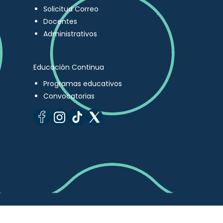
Solicitud Correo
Docentes
Administrativos
Educación Continua
Programas educativos
Convocatorias