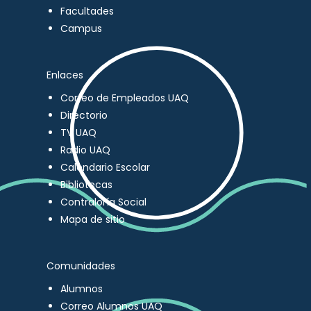
Facultades
Campus
Enlaces
Correo de Empleados UAQ
Directorio
TV UAQ
Radio UAQ
Calendario Escolar
Bibliotecas
Contraloría Social
Mapa de sitio
Comunidades
Alumnos
Correo Alumnos UAQ