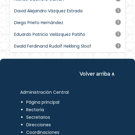
David Alejandro Vázquez Estrada
1
Diego Prieto Hernández
1
Eduardo Patricio Velázquez Patiño
1
Ewald Ferdinand Rudolf Hekking Sloof
1
Volver arriba ∧
Administración Central
Página principal
Rectoría
Secretarios
Direcciones
Coordinaciones