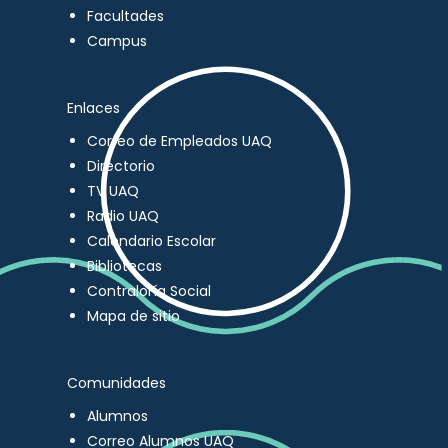
Facultades
Campus
Enlaces
Correo de Empleados UAQ
Directorio
TV UAQ
Radio UAQ
Calendario Escolar
Bibliotecas
Contraloría Social
Mapa de sitio
Comunidades
Alumnos
Correo Alumnos UAQ