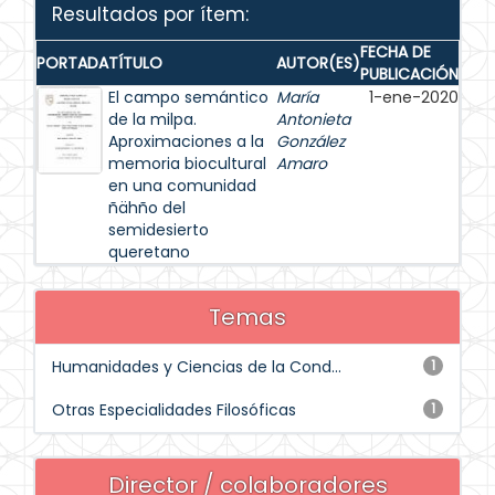
Resultados por ítem:
FECHA DE
PORTADA
TÍTULO
AUTOR(ES)
PUBLICACIÓN
El campo semántico
María
1-ene-2020
de la milpa.
Antonieta
Aproximaciones a la
González
memoria biocultural
Amaro
en una comunidad
ñähño del
semidesierto
queretano
Temas
Humanidades y Ciencias de la Cond...
1
Otras Especialidades Filosóficas
1
Director / colaboradores