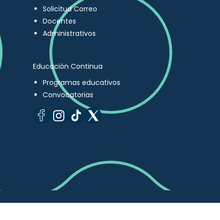
Solicitud Correo
Docentes
Administrativos
Educación Continua
Programas educativos
Convocatorias