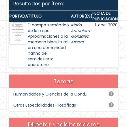
Resultados por ítem:
FECHA DE
PORTADA
TÍTULO
AUTOR(ES)
PUBLICACIÓN
El campo semántico
María
1-ene-2020
de la milpa.
Antonieta
Aproximaciones a la
González
memoria biocultural
Amaro
en una comunidad
ñähño del
semidesierto
queretano
Temas
Humanidades y Ciencias de la Cond...
1
Otras Especialidades Filosóficas
1
Director / colaboradores