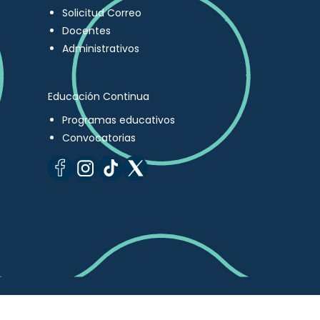
Solicitud Correo
Docentes
Administrativos
Educación Continua
Programas educativos
Convocatorias