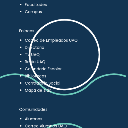
Facultades
Campus
Enlaces
Correo de Empleados UAQ
Directorio
TV UAQ
Radio UAQ
Calendario Escolar
Bibliotecas
Contraloría Social
Mapa de sitio
Comunidades
Alumnos
Correo Alumnos UAQ