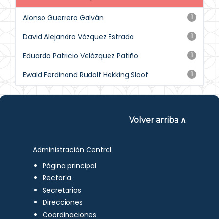
Alonso Guerrero Galván
1
David Alejandro Vázquez Estrada
1
Eduardo Patricio Velázquez Patiño
1
Ewald Ferdinand Rudolf Hekking Sloof
1
Volver arriba ∧
Administración Central
Página principal
Rectoría
Secretarios
Direcciones
Coordinaciones