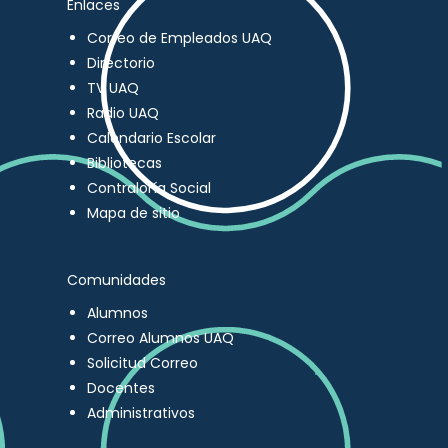
Enlaces
Correo de Empleados UAQ
Directorio
TV UAQ
Radio UAQ
Calendario Escolar
Bibliotecas
Contraloría Social
Mapa de sitio
Comunidades
Alumnos
Correo Alumnos UAQ
Solicitud Correo
Docentes
Administrativos