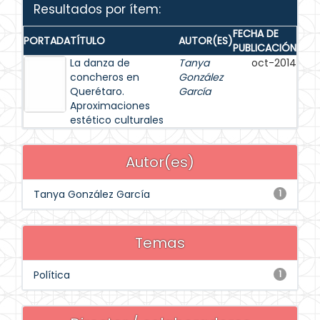
Resultados por ítem:
FECHA DE
PORTADA
TÍTULO
AUTOR(ES)
PUBLICACIÓN
La danza de
Tanya
oct-2014
concheros en
González
Querétaro.
García
Aproximaciones
estético culturales
Autor(es)
Tanya González García
1
Temas
Política
1