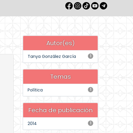
Autor(es)
Tanya González García
1
Temas
Política
1
Fecha de publicación
2014
1