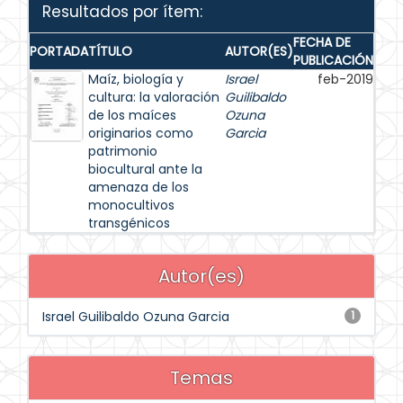
Resultados por ítem:
FECHA DE
PORTADA
TÍTULO
AUTOR(ES)
PUBLICACIÓN
Maíz, biología y
Israel
feb-2019
cultura: la valoración
Guilibaldo
de los maíces
Ozuna
originarios como
Garcia
patrimonio
biocultural ante la
amenaza de los
monocultivos
transgénicos
Autor(es)
Israel Guilibaldo Ozuna Garcia
1
Temas