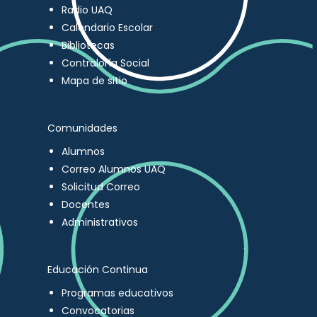
Radio UAQ
Calendario Escolar
Bibliotecas
Contraloría Social
Mapa de sitio
Comunidades
Alumnos
Correo Alumnos UAQ
Solicitud Correo
Docentes
Administrativos
Educación Continua
Programas educativos
Convocatorias