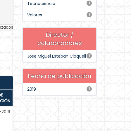
Tecnociencia
1
Valores
1
anzados
Director /
colaboradores
Jose Miguel Esteban Cloquell
1
Fecha de publicación
2019
1
DE
ACIÓN
-2019