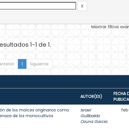
Mostrar filtros av
esultados 1-1 de 1.
Anterior
1
Siguiente
FECHA 
AUTOR(ES)
PUBLIC
ación de los maíces originarios como
Israel
feb
menaza de los monocultivos
Guilibaldo
Ozuna Garcia