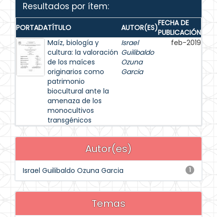
Resultados por ítem:
FECHA DE
PORTADA
TÍTULO
AUTOR(ES)
PUBLICACIÓN
Maíz, biología y
Israel
feb-2019
cultura: la valoración
Guilibaldo
de los maíces
Ozuna
originarios como
Garcia
patrimonio
biocultural ante la
amenaza de los
monocultivos
transgénicos
Autor(es)
Israel Guilibaldo Ozuna Garcia
1
Temas