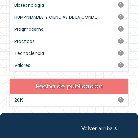
Biotecnología
1
HUMANIDADES Y CIENCIAS DE LA COND...
1
Pragmatismo
1
Prácticas
1
Tecnociencia
1
Valores
1
Fecha de publicación
2019
1
Volver arriba ∧