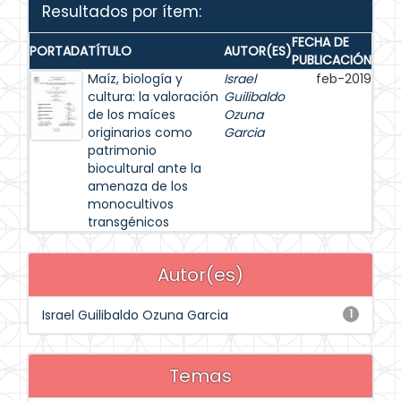
Resultados por ítem:
FECHA DE
PORTADA
TÍTULO
AUTOR(ES)
PUBLICACIÓN
Maíz, biología y
Israel
feb-2019
cultura: la valoración
Guilibaldo
de los maíces
Ozuna
originarios como
Garcia
patrimonio
biocultural ante la
amenaza de los
monocultivos
transgénicos
Autor(es)
Israel Guilibaldo Ozuna Garcia
1
Temas