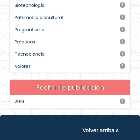
Biotecnología
1
Patrimonio biocultural
1
Pragmatismo
1
Prácticas
1
Tecnociencia
1
Valores
1
Fecha de publicación
2019
1
Volver arriba ∧