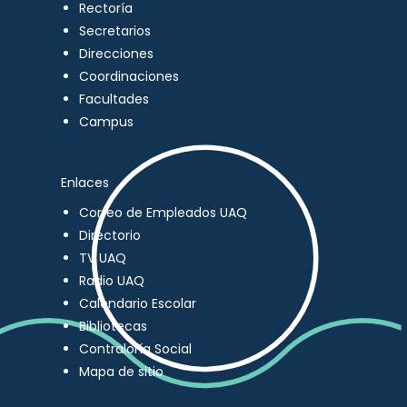
Rectoría
Secretarios
Direcciones
Coordinaciones
Facultades
Campus
Enlaces
Correo de Empleados UAQ
Directorio
TV UAQ
Radio UAQ
Calendario Escolar
Bibliotecas
Contraloría Social
Mapa de sitio