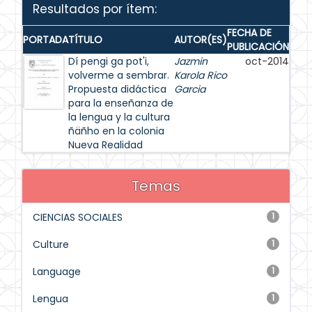
Resultados por ítem:
FECHA DE
PORTADA
TÍTULO
AUTOR(ES)
PUBLICACIÓN
Dí pengi ga pot'i,
Jazmin
oct-2014
volverme a sembrar.
Karola Rico
Propuesta didáctica
Garcia
para la enseñanza de
la lengua y la cultura
ñäñho en la colonia
Nueva Realidad
Temas
CIENCIAS SOCIALES
1
Culture
1
Language
1
Lengua
1