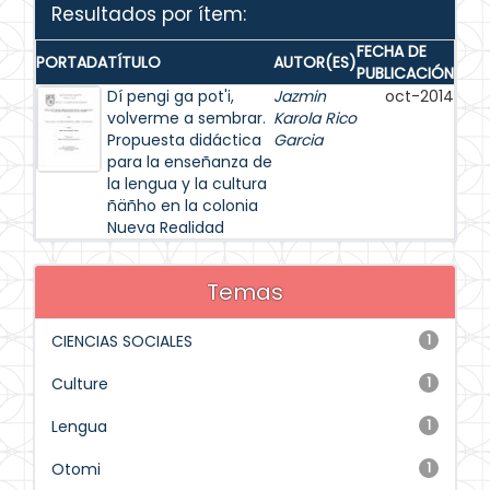
Resultados por ítem:
FECHA DE
PORTADA
TÍTULO
AUTOR(ES)
PUBLICACIÓN
Dí pengi ga pot'i,
Jazmin
oct-2014
volverme a sembrar.
Karola Rico
Propuesta didáctica
Garcia
para la enseñanza de
la lengua y la cultura
ñäñho en la colonia
Nueva Realidad
Temas
CIENCIAS SOCIALES
1
Culture
1
Lengua
1
Otomi
1