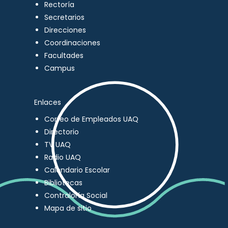
Rectoría
Secretarios
Direcciones
Coordinaciones
Facultades
Campus
Enlaces
Correo de Empleados UAQ
Directorio
TV UAQ
Radio UAQ
Calendario Escolar
Bibliotecas
Contraloría Social
Mapa de sitio