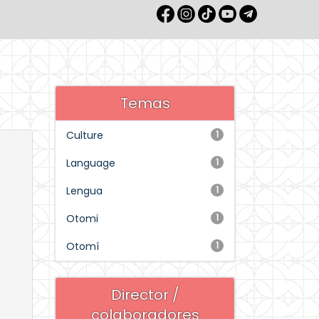
Temas
Culture
1
Language
1
Lengua
1
Otomi
1
Otomí
1
Director /
colaboradores