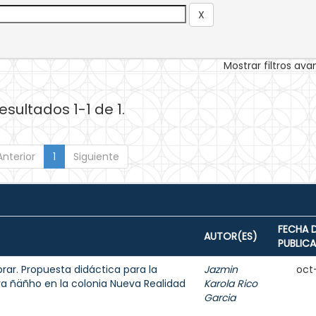
Mostrar filtros av
esultados 1-1 de 1.
Anterior
1
Siguiente
FECHA 
AUTOR(ES)
PUBLIC
rar. Propuesta didáctica para la
Jazmin
oct
ra ñäñho en la colonia Nueva Realidad
Karola Rico
Garcia