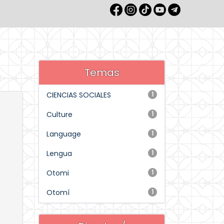
Temas
CIENCIAS SOCIALES
1
Culture
1
Language
1
Lengua
1
Otomi
1
Otomí
1