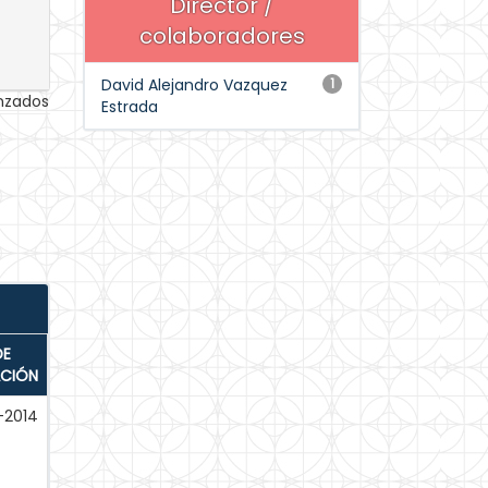
Director /
colaboradores
David Alejandro Vazquez
1
anzados
Estrada
DE
ACIÓN
-2014