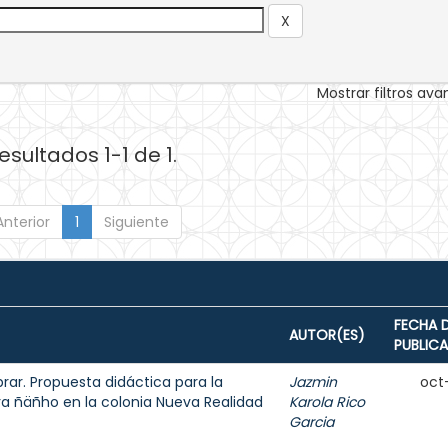
Mostrar filtros av
esultados 1-1 de 1.
Anterior
1
Siguiente
FECHA 
AUTOR(ES)
PUBLIC
rar. Propuesta didáctica para la
Jazmin
oct
ra ñäñho en la colonia Nueva Realidad
Karola Rico
Garcia