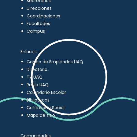
Secretarios
Direcciones
Coordinaciones
Facultades
Campus
Enlaces
Correo de Empleados UAQ
Directorio
TV UAQ
Radio UAQ
Calendario Escolar
Bibliotecas
Contraloría Social
Mapa de sitio
Comunidades