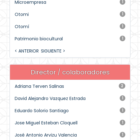
Microempresa
1
Otomi
1
Otomí
1
Patrimonio biocultural
1
< ANTERIOR
SIGUIENTE >
Director / colaboradores
Adriana Terven Salinas
2
David Alejandro Vazquez Estrada
1
Eduardo Solorio Santiago
1
Jose Miguel Esteban Cloquell
1
José Antonio Arvizu Valencia
1