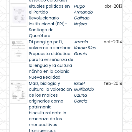
estético culturales
Rituales políticos en
Hugo
abr-2013
el Partido
Armando
Revolucionario
Galindo
Institucional (PRI)-
Najera
Santiago de
Querétaro
Dí pengi ga pot'i,
Jazmin
oct-2014
volverme a sembrar.
Karola Rico
Propuesta didáctica
Garcia
para la enseñanza de
la lengua y la cultura
ñäñho en la colonia
Nueva Realidad
Maíz, biología y
Israel
feb-2019
cultura: la valoración
Guilibaldo
de los maíces
Ozuna
originarios como
Garcia
patrimonio
biocultural ante la
amenaza de los
monocultivos
transgénicos