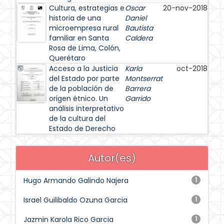
Cultura, estrategias e
Oscar
20-nov-2018
historia de una
Daniel
microempresa rural
Bautista
familiar en Santa
Caldera
Rosa de Lima, Colón,
Querétaro
Acceso a la Justicia
Karla
oct-2018
del Estado por parte
Montserrat
de la población de
Barrera
origen étnico. Un
Garrido
análisis interpretativo
de la cultura del
Estado de Derecho
Autor(es)
Hugo Armando Galindo Najera
1
Israel Guilibaldo Ozuna Garcia
1
Jazmin Karola Rico Garcia
1