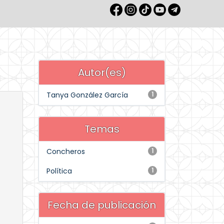
Autor(es)
Tanya González García
1
Temas
Concheros
1
Política
1
Fecha de publicación