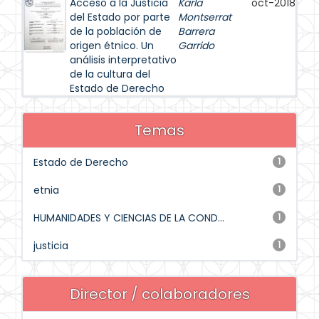
Acceso a la Justicia
Karla
oct-2018
del Estado por parte
Montserrat
de la población de
Barrera
origen étnico. Un
Garrido
análisis interpretativo
de la cultura del
Estado de Derecho
Temas
Estado de Derecho
1
etnia
1
HUMANIDADES Y CIENCIAS DE LA COND...
1
justicia
1
Director / colaboradores