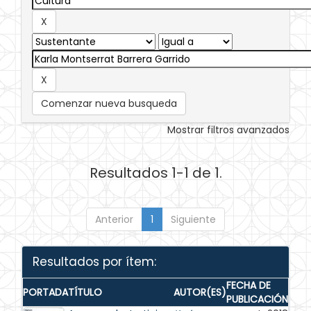
Comenzar nueva busqueda
Mostrar filtros avanzados
Resultados 1-1 de 1.
Anterior
1
Siguiente
Resultados por ítem:
FECHA DE
PORTADA
TÍTULO
AUTOR(ES)
PUBLICACIÓN