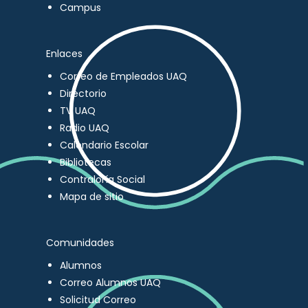
Campus
Enlaces
Correo de Empleados UAQ
Directorio
TV UAQ
Radio UAQ
Calendario Escolar
Bibliotecas
Contraloría Social
Mapa de sitio
Comunidades
Alumnos
Correo Alumnos UAQ
Solicitud Correo