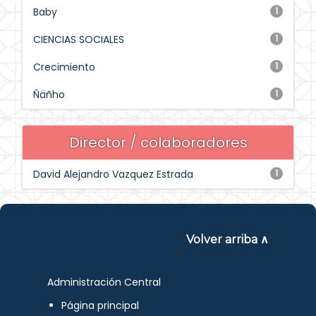
Baby
1
CIENCIAS SOCIALES
1
Crecimiento
1
Ñäñho
1
Director / colaboradores
David Alejandro Vazquez Estrada
1
Volver arriba ∧
Administración Central
Página principal