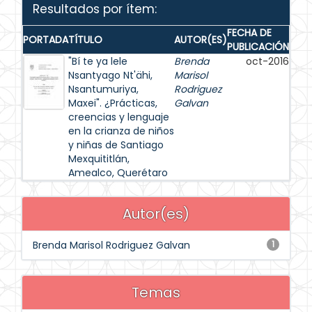
Resultados por ítem:
FECHA DE
PORTADA
TÍTULO
AUTOR(ES)
PUBLICACIÓN
"Bí te ya lele
Brenda
oct-2016
Nsantyago Nt'ähi,
Marisol
Nsantumuriya,
Rodriguez
Maxei". ¿Prácticas,
Galvan
creencias y lenguaje
en la crianza de niños
y niñas de Santiago
Mexquititlán,
Amealco, Querétaro
Autor(es)
Brenda Marisol Rodriguez Galvan
1
Temas