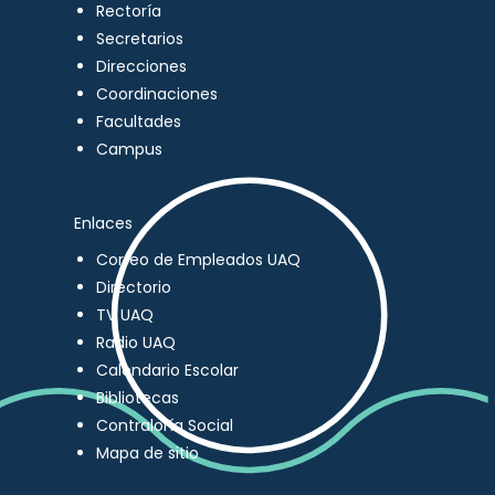
Rectoría
Secretarios
Direcciones
Coordinaciones
Facultades
Campus
Enlaces
Correo de Empleados UAQ
Directorio
TV UAQ
Radio UAQ
Calendario Escolar
Bibliotecas
Contraloría Social
Mapa de sitio