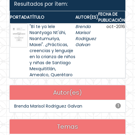
Resultados por ítem:
FECHA DE
PORTADA
TÍTULO
AUTOR(ES)
PUBLICACIÓN
"Bí te ya lele
Brenda
oct-2016
Nsantyago Nt'ähi,
Marisol
Nsantumuriya,
Rodriguez
Maxei". ¿Prácticas,
Galvan
creencias y lenguaje
en la crianza de niños
y niñas de Santiago
Mexquititlán,
Amealco, Querétaro
Autor(es)
Brenda Marisol Rodriguez Galvan
1
Temas