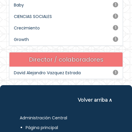
Baby
1
CIENCIAS SOCIALES
1
Crecimiento
1
Growth
1
Director / colaboradores
David Alejandro Vazquez Estrada
1
Volver arriba ∧
Administración Central
Página principal