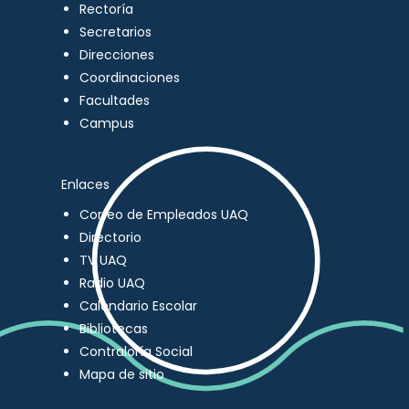
Rectoría
Secretarios
Direcciones
Coordinaciones
Facultades
Campus
Enlaces
Correo de Empleados UAQ
Directorio
TV UAQ
Radio UAQ
Calendario Escolar
Bibliotecas
Contraloría Social
Mapa de sitio