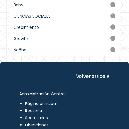
Baby
1
CIENCIAS SOCIALES
1
Crecimiento
1
Growth
1
Ñäñho
1
Volver arriba ∧
Administración Central
Página principal
Rectoría
Secretarios
Direcciones