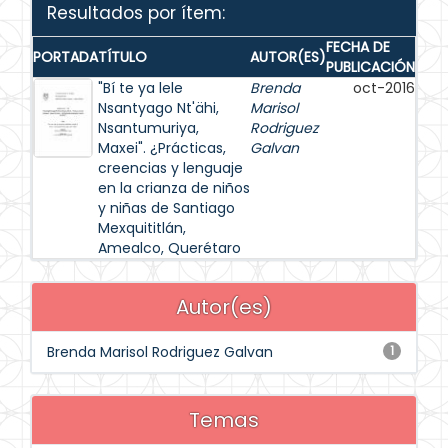
Resultados por ítem:
FECHA DE
PORTADA
TÍTULO
AUTOR(ES)
PUBLICACIÓN
"Bí te ya lele
Brenda
oct-2016
Nsantyago Nt'ähi,
Marisol
Nsantumuriya,
Rodriguez
Maxei". ¿Prácticas,
Galvan
creencias y lenguaje
en la crianza de niños
y niñas de Santiago
Mexquititlán,
Amealco, Querétaro
Autor(es)
Brenda Marisol Rodriguez Galvan
1
Temas