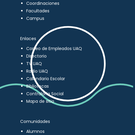
Coordinaciones
Facultades
Campus
Enlaces
Correo de Empleados UAQ
Directorio
TV UAQ
Radio UAQ
Calendario Escolar
Bibliotecas
Contraloría Social
Mapa de sitio
Comunidades
Alumnos