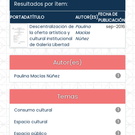
Resultados por ítem:
FECHA DE
PORTADA
TÍTULO
AUTOR(ES)
PUBLICACIÓN
Descentralización de
Paulina
sep-2016
la oferta artística y
Macías
cultural institucional
Núñez
de Galería Libertad
Autor(es)
Paulina Macías Núñez
1
Temas
Consumo cultural
1
Espacio cultural
1
Espacio público
1