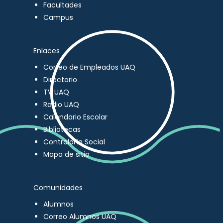
Facultades
Campus
Enlaces
Correo de Empleados UAQ
Directorio
TV UAQ
Radio UAQ
Calendario Escolar
Bibliotecas
Contraloría Social
Mapa de sitio
Comunidades
Alumnos
Correo Alumnos UAQ