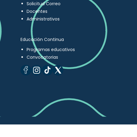
Solicitud Correo
Docentes
Administrativos
Educación Continua
Programas educativos
Convocatorias