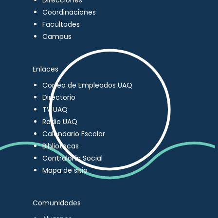
Direcciones
Coordinaciones
Facultades
Campus
Enlaces
Correo de Empleados UAQ
Directorio
TV UAQ
Radio UAQ
Calendario Escolar
Bibliotecas
Contraloría Social
Mapa de sitio
Comunidades