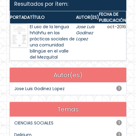
Resultados por ítem:
FECHA DE
PORTADA
TÍTULO
AUTOR(ES)
PUBLICACIÓN
El uso de la lengua
Jose Luis
oct-2016
hñähñu en las
Godinez
prácticas sociales de
Lopez
una comunidad
bilingüe en el valle
del Mezquital
Autor(es)
Jose Luis Godinez Lopez
1
Temas
CIENCIAS SOCIALES
1
Delirium
1