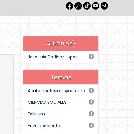
Autor(es)
Jose Luis Godinez Lopez
1
Temas
Acute confusion syndrome
1
CIENCIAS SOCIALES
1
Delirium
1
Envejecimiento
1