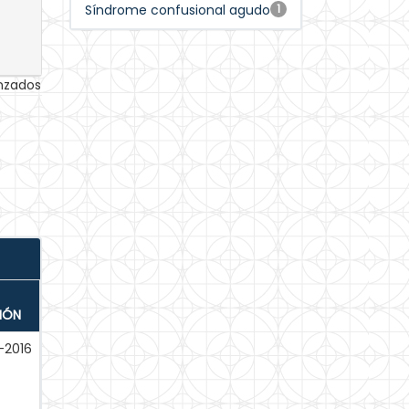
Síndrome confusional agudo
1
anzados
IÓN
-2016