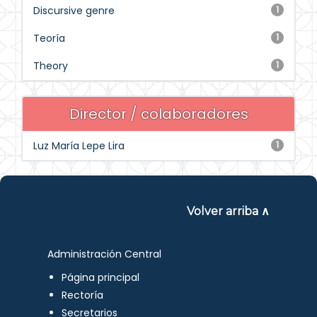
Discursive genre
1
Teoría
1
Theory
1
Director / colaboradores
Luz María Lepe Lira
1
Volver arriba ∧
Administración Central
Página principal
Rectoría
Secretarios