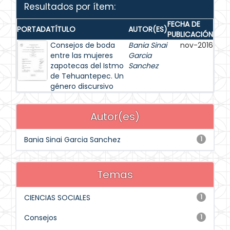
Resultados por ítem:
FECHA DE
PORTADA
TÍTULO
AUTOR(ES)
PUBLICACIÓN
Consejos de boda
Bania Sinai
nov-2016
entre las mujeres
Garcia
zapotecas del Istmo
Sanchez
de Tehuantepec. Un
género discursivo
Autor(es)
Bania Sinai Garcia Sanchez
1
Temas
CIENCIAS SOCIALES
1
Consejos
1