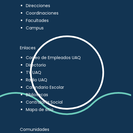
Direcciones
Coordinaciones
Facultades
Campus
Enlaces
Correo de Empleados UAQ
Directorio
TV UAQ
Radio UAQ
Calendario Escolar
Bibliotecas
Contraloría Social
Mapa de sitio
Comunidades