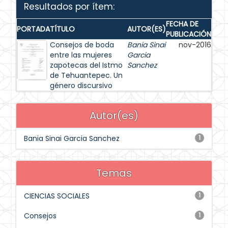
Resultados por ítem:
FECHA DE
PORTADA
TÍTULO
AUTOR(ES)
PUBLICACIÓN
Consejos de boda
Bania Sinai
nov-2016
entre las mujeres
Garcia
zapotecas del Istmo
Sanchez
de Tehuantepec. Un
género discursivo
Autor(es)
Bania Sinai Garcia Sanchez
1
Temas
CIENCIAS SOCIALES
1
Consejos
1