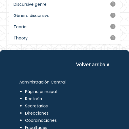
Discursive genre
1
Género discursivo
1
Teoría
1
Theory
1
Volver arriba ∧
Administración Central
Página principal
Rectoría
Secretarios
Direcciones
Coordinaciones
Facultades