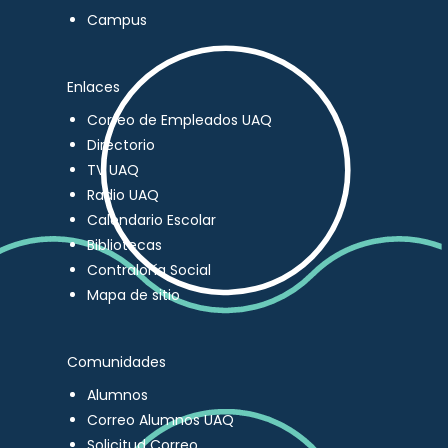
Campus
Enlaces
Correo de Empleados UAQ
Directorio
TV UAQ
Radio UAQ
Calendario Escolar
Bibliotecas
Contraloría Social
Mapa de sitio
Comunidades
Alumnos
Correo Alumnos UAQ
Solicitud Correo