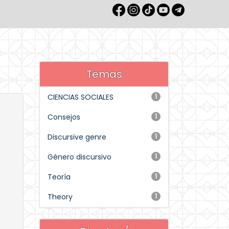
Temas
CIENCIAS SOCIALES
1
Consejos
1
Discursive genre
1
Género discursivo
1
Teoría
1
Theory
1