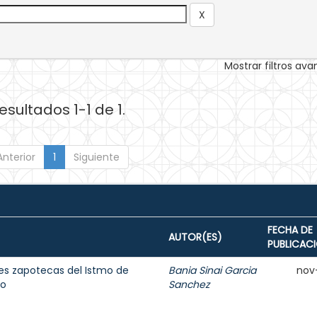
Mostrar filtros av
esultados 1-1 de 1.
Anterior
1
Siguiente
FECHA DE
AUTOR(ES)
PUBLICAC
es zapotecas del Istmo de
Bania Sinai Garcia
nov
vo
Sanchez