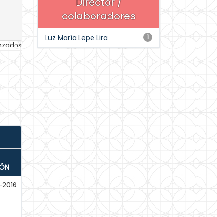
Director /
colaboradores
Luz María Lepe Lira
1
anzados
IÓN
-2016